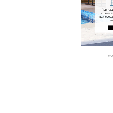
Приглаш
с нами в
разнообра
гл
© Co