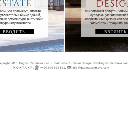
аем Вас проникнуть вместе
Мы поможем придать Вашим
 увлекательный мир зданий,
неувядающую элегантност
зных архитектурных стилей и
современный дизайн или во
амура недвижимости.
элементами традиционног
ВВОДИТЬ
ВВОДИТЬ
pyright 2015; Dagmar Zarubova s.r.o. - Real Estate & Interior Design; www.DagmarZarubova.co
KОНТАКТ:
+420 606 625 871,
info@dagmarzarubova.com